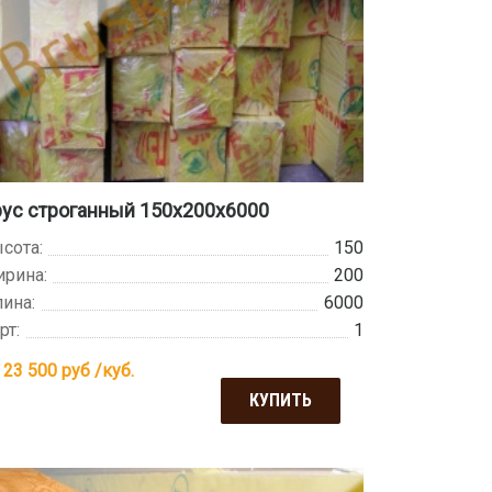
ус строганный 150х200х6000
сота:
150
рина:
200
ина:
6000
рт:
1
 23 500
руб /куб.
КУПИТЬ