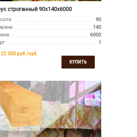
ус строганный 90х140х6000
сота:
90
рина:
140
ина:
6000
рт:
1
 22 500
руб /куб.
КУПИТЬ