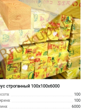
ус строганный 100х100х6000
сота:
100
рина:
100
ина:
6000