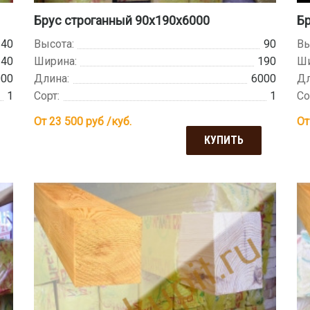
Брус строганный 90х190х6000
Бр
140
Высота:
90
Вы
140
Ширина:
190
Ши
000
Длина:
6000
Дл
1
Сорт:
1
Со
От 23 500
руб /куб.
От
КУПИТЬ