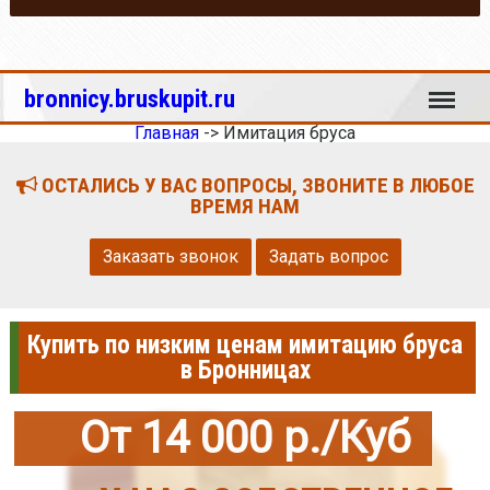
Меню
bronnicy.bruskupit.ru
Главная
->
Имитация бруса
ОСТАЛИСЬ У ВАС ВОПРОСЫ, ЗВОНИТЕ В ЛЮБОЕ
ВРЕМЯ НАМ
Заказать звонок
Задать вопрос
Купить по низким ценам имитацию бруса
в Бронницах
От 14 000 р./Куб